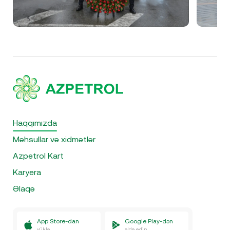
Haqqımızda
Məhsullar və xidmətlər
Azpetrol Kart
Karyera
Əlaqə
App Store-dan
Google Play-dən
yüklə
əldə edin