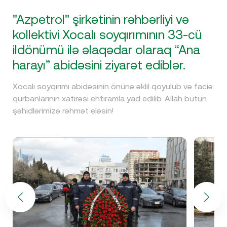
"Azpetrol" şirkətinin rəhbərliyi və
kollektivi Xocalı soyqırımının 33-cü
ildönümü ilə əlaqədar olaraq “Ana
harayı” abidəsini ziyarət ediblər.
Xocalı soyqırımı abidəsinin önünə əklil qoyulub və faciə
qurbanlarının xatirəsi ehtiramla yad edilib. Allah bütün
şəhidlərimizə rəhmət eləsin!