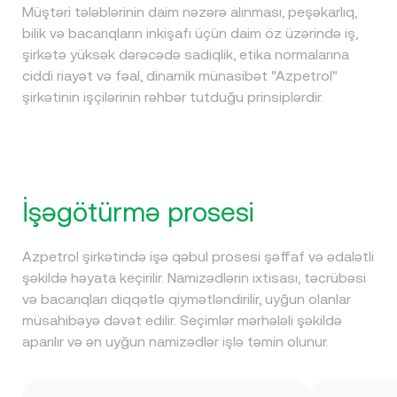
Müştəri tələblərinin daim nəzərə alınması, peşəkarlıq,
bilik və bacarıqların inkişafı üçün daim öz üzərində iş,
şirkətə yüksək dərəcədə sadiqlik, etika normalarına
ciddi riayət və fəal, dinamik münasibət "Azpetrol"
şirkətinin işçilərinin rəhbər tutduğu prinsiplərdir.
İşəgötürmə prosesi
Azpetrol şirkətində işə qəbul prosesi şəffaf və ədalətli
şəkildə həyata keçirilir. Namizədlərin ixtisası, təcrübəsi
və bacarıqları diqqətlə qiymətləndirilir, uyğun olanlar
müsahibəyə dəvət edilir. Seçimlər mərhələli şəkildə
aparılır və ən uyğun namizədlər işlə təmin olunur.