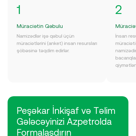
1
2
Müraciətin Qəbulu
Müraciət
Namizədlər işə qəbul üçün
İnsan res
müraciətlərini (anket) insan resursları
müraciəti
şöbəsinə təqdim edirlər.
namizədin
bacarıqlar
qiymətlənd
Peşəkar İnkişaf və Təlim
Gələcəyinizi Azpetrolda
Formalaşdırın