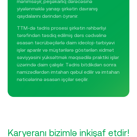
mənimsəyir, peşəkarlıq dərəcəsinə
yiyələnməklə yanaşı şirkətin davranış
qaydalarını dərindən öyrənir.
TTM-də tədris prosesi şirkətin rəhbərliyi
tərəfindən təsdiq edilmiş dərs cədvəlinə
əsasən təcrübəçilərlə daim ideoloji-tərbiyəvi
işlər aparılır və müştərilərə göstərilən xidmət
səviyyəsini yüksəltmək məqsədilə praktiki işlər
üzərində daim çalışılır. Tədris bitdikdən sonra
namizədlərdən imtahan qəbul edilir və imtahan
nəticələrinə əsasən işçilər seçilir.
Karyeranı bizimlə inkişaf etdir!