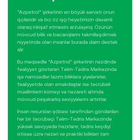
“Azpetrol” şirkətinin ən böyük sərvəti onun
işçiləridir və biz öz işçi heyətimizin davamlı
olaraq inkişaf etməsini arzulayırıq. Özünün
mövcud bilik və bacarıqlarını təkmilləşdirmək
niyyətində olan insanlar burada daim dəstək
alır.
Bu məqsədlə “Azpetrol” şirkətinin nəzdində
fəaliyyət göstərən Təlim-Tədris Mərkəzində
işə namizədlər lazımı biliklərə yiyələnirlər,
fəaliyyətdə olan əməkdaşlar isə təcrübəli
müəllimlərin köməyi və nəzarəti altında
mövcud peşəkarlıq səviyyələrini artırırlar.
İnsan resursları şöbəsi tərəfindən göndərilən
hər bir təcrübəçi Təlim-Tədris Mərkəzində
yüksək səviyyədə hazırlanır, tədris keçdiyi
ixtisas üzrə nəzəri və praktiki bilikləri tam