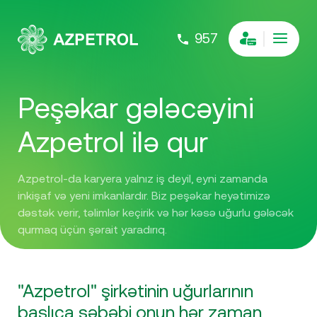
957
Peşəkar gələcəyini
Azpetrol ilə qur
Azpetrol-da karyera yalnız iş deyil, eyni zamanda
inkişaf və yeni imkanlardır. Biz peşəkar heyətimizə
dəstək verir, təlimlər keçirik və hər kəsə uğurlu gələcək
qurmaq üçün şərait yaradırıq.
"Azpetrol" şirkətinin uğurlarının
başlıca səbəbi onun hər zaman