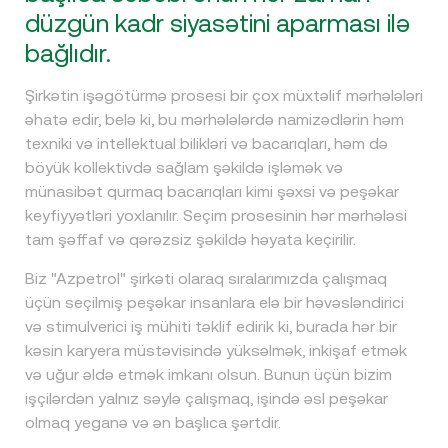
düzgün kadr siyasətini aparması ilə
bağlıdır.
Şirkətin işəgötürmə prosesi bir çox müxtəlif mərhələləri
əhatə edir, belə ki, bu mərhələlərdə namizədlərin həm
texniki və intellektual bilikləri və bacarıqları, həm də
böyük kollektivdə sağlam şəkildə işləmək və
münasibət qurmaq bacarıqları kimi şəxsi və peşəkar
keyfiyyətləri yoxlanılır. Seçim prosesinin hər mərhələsi
tam şəffaf və qərəzsiz şəkildə həyata keçirilir.
Biz "Azpetrol" şirkəti olaraq sıralarımızda çalışmaq
üçün seçilmiş peşəkar insanlara elə bir həvəsləndirici
və stimulverici iş mühiti təklif edirik ki, burada hər bir
kəsin karyera müstəvisində yüksəlmək, inkişaf etmək
və uğur əldə etmək imkanı olsun. Bunun üçün bizim
işçilərdən yalnız səylə çalışmaq, işində əsl peşəkar
olmaq yeganə və ən başlıca şərtdir.