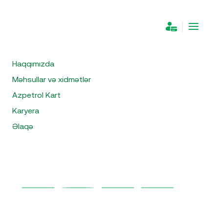
957
Haqqımızda
Məhsullar və xidmətlər
Azpetrol Kart
Karyera
Əlaqə
App Store-dan
Google Play-dən
yüklə
əldə edin