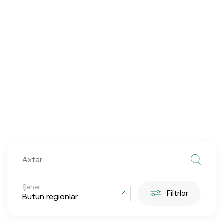
@
2026
Azpetrol LTD.
Bütün hüquqlar qorunur
Saytın hazırlanması
Şəhər
Filtrlər
Bütün regionlar